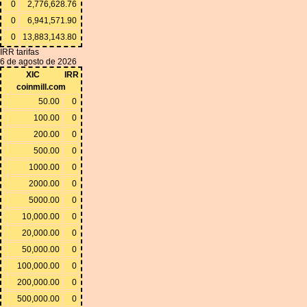
0
2,776,628.76
0
6,941,571.90
0
13,883,143.80
IRR tarifas
6 de agosto de 2026
XIC
IRR
coinmill.com
50.00
0
100.00
0
200.00
0
500.00
0
1000.00
0
2000.00
0
5000.00
0
10,000.00
0
20,000.00
0
50,000.00
0
100,000.00
0
200,000.00
0
500,000.00
0