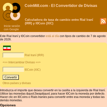
CoinMill.com - El Convertidor de Divisas
Calculadora de tasa de cambio entre Rial Iraní
(IRR) y I0Coin (XIC)
Inicie sesión
con Google
Este Rial Iraní y I0Coin convertidor
está al día
con tipos de cambio de 7 de agosto
de 2026.
Rial Iraní (IRR)
<== Intercambiar Divisas ==>
I0Coin (XIC)
Otros países y divisas
Introduzca el importe que desea convertir en la casilla a la izquierda de Rial Iraní.
Utilice las monedas &quot;Swap&quot; para hacer I0Coin la moneda por defecto.
Hacer clic en I0Coins o Rials Iraníes para convertir entre esa moneda y todas las
demás monedas.
Opciones