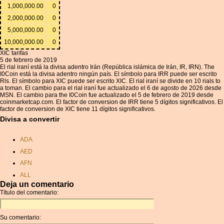
1,000,000.00
0
2,000,000.00
0
5,000,000.00
0
10,000,000.00
0
XIC tarifas
5 de febrero de 2019
El rial iraní está la divisa adentro Irán (República islámica de Irán, IR, IRN). The
I0Coin está la divisa adentro ningún país. El símbolo para IRR puede ser escrito
Rls. El símbolo para XIC puede ser escrito XIC. El rial iraní se divide en 10 rials to
a toman. El cambio para el rial iraní fue actualizado el 6 de agosto de 2026 desde
MSN. El cambio para the I0Coin fue actualizado el 5 de febrero de 2019 desde
coinmarketcap.com. El factor de conversion de IRR tiene 5 dígitos significativos. El
factor de conversion de XIC tiene 11 dígitos significativos.
Divisa a convertir
ADA
AED
AFN
ALL
Deja un comentario
AMD
Título del comentario:
ANC
ANG
Su comentario:
AOA