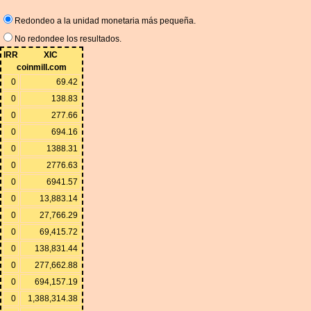
Redondeo a la unidad monetaria más pequeña.
No redondee los resultados.
IRR
XIC
coinmill.com
0
69.42
0
138.83
0
277.66
0
694.16
0
1388.31
0
2776.63
0
6941.57
0
13,883.14
0
27,766.29
0
69,415.72
0
138,831.44
0
277,662.88
0
694,157.19
0
1,388,314.38