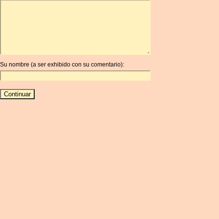
ARDR
ARG
ARS
AUD
AUR
Su nombre (a ser exhibido con su comentario):
AWG
AZN
BAM
BBD
BCH
BCN
BDT
BET
BGN
BHD
BIF
BLC
BMD
BNB