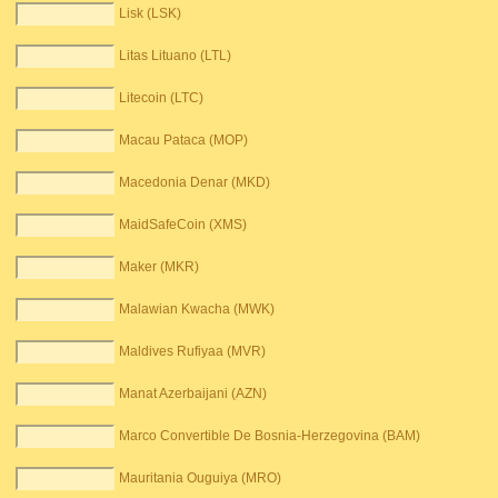
Lisk (LSK)
Litas Lituano (LTL)
Litecoin (LTC)
Macau Pataca (MOP)
Macedonia Denar (MKD)
MaidSafeCoin (XMS)
Maker (MKR)
Malawian Kwacha (MWK)
Maldives Rufiyaa (MVR)
Manat Azerbaijani (AZN)
Marco Convertible De Bosnia-Herzegovina (BAM)
Mauritania Ouguiya (MRO)