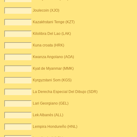
Joulecoin (XJO)
Kazakhstani Tenge (KZT)
Kilolibra Del Lao (LAK)
Kuna croata (HRK)
Kwanza Angolano (AOA)
Kyat de Myanmar (MMK)
Kyrgyzstani Som (KGS)
La Derecha Especial Del Dibujo (SDR)
Lari Georgiano (GEL)
Lek Albanés (ALL)
Lempira Hondureño (HNL)