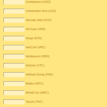
Unobtanium (UNO)
Uzbekistani Som (UZS)
Vanuatu Vatu (VUV)
VeChain (VEN)
Verge (XVG)
VeriCoin (VRC)
Veritaseum (VERI)
Vertcoin (VTC)
Vietnam Dong (VND)
Walton (WTC)
WorldCoin (WDC)
Yacoin (YAC)