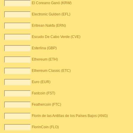
El Coreano Ganó (KRW)
Electronic Gulden (EFL)
Eritrean Nakfa (ERN)
Escudo De Cabo Verde (CVE)
Esterlina (GBP)
Ethereum (ETH)
Ethereum Classic (ETC)
Euro (EUR)
Fastcoin (FST)
Feathercoin (FTC)
Florin de las Antillas de los Países Bajos (ANG)
FlorinCoin (FLO)