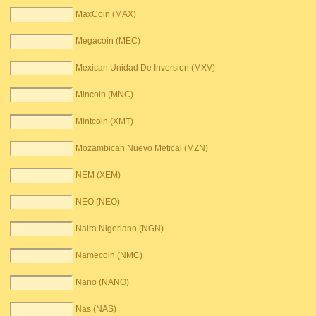
MaxCoin (MAX)
Megacoin (MEC)
Mexican Unidad De Inversion (MXV)
Mincoin (MNC)
Mintcoin (XMT)
Mozambican Nuevo Metical (MZN)
NEM (XEM)
NEO (NEO)
Naira Nigeriano (NGN)
Namecoin (NMC)
Nano (NANO)
Nas (NAS)