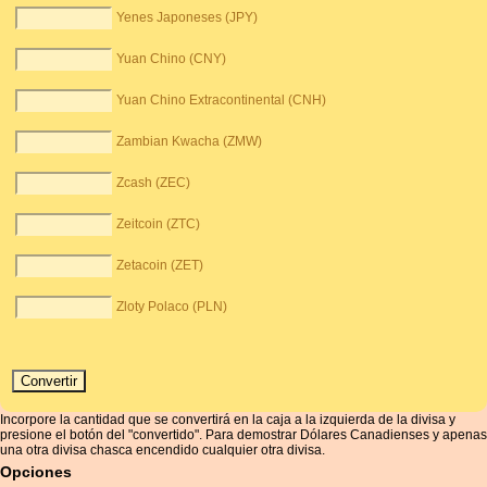
Yenes Japoneses (JPY)
Yuan Chino (CNY)
Yuan Chino Extracontinental (CNH)
Zambian Kwacha (ZMW)
Zcash (ZEC)
Zeitcoin (ZTC)
Zetacoin (ZET)
Zloty Polaco (PLN)
Incorpore la cantidad que se convertirá en la caja a la izquierda de la divisa y
presione el botón del "convertido". Para demostrar Dólares Canadienses y apenas
una otra divisa chasca encendido cualquier otra divisa.
Opciones