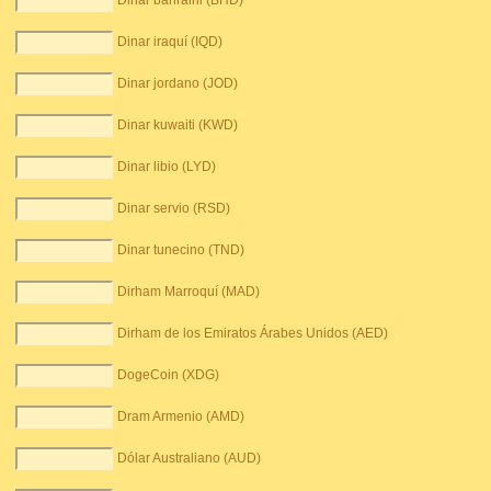
Dinar bahraini (BHD)
Dinar iraquí (IQD)
Dinar jordano (JOD)
Dinar kuwaiti (KWD)
Dinar libio (LYD)
Dinar servio (RSD)
Dinar tunecino (TND)
Dirham Marroquí (MAD)
Dirham de los Emiratos Árabes Unidos (AED)
DogeCoin (XDG)
Dram Armenio (AMD)
Dólar Australiano (AUD)