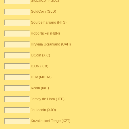
GlobalCoin (GLC)
GoldCoin (GLD)
Gourde haitiano (HTG)
HoboNickel (HBN)
Hryvnia Ucraniano (UAH)
I0Coin (XIC)
ICON (ICX)
IOTA (MIOTA)
Ixcoin (IXC)
Jersey de Libra (JEP)
Joulecoin (XJO)
Kazakhstani Tenge (KZT)