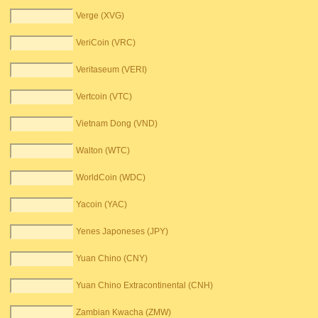
Verge (XVG)
VeriCoin (VRC)
Veritaseum (VERI)
Vertcoin (VTC)
Vietnam Dong (VND)
Walton (WTC)
WorldCoin (WDC)
Yacoin (YAC)
Yenes Japoneses (JPY)
Yuan Chino (CNY)
Yuan Chino Extracontinental (CNH)
Zambian Kwacha (ZMW)