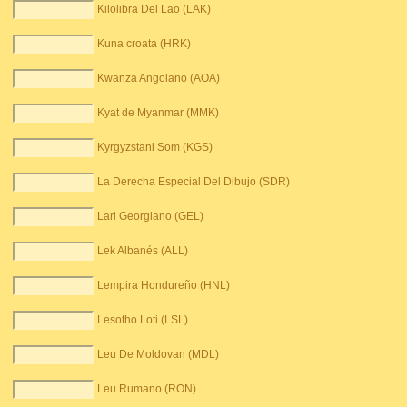
Kilolibra Del Lao (LAK)
Kuna croata (HRK)
Kwanza Angolano (AOA)
Kyat de Myanmar (MMK)
Kyrgyzstani Som (KGS)
La Derecha Especial Del Dibujo (SDR)
Lari Georgiano (GEL)
Lek Albanés (ALL)
Lempira Hondureño (HNL)
Lesotho Loti (LSL)
Leu De Moldovan (MDL)
Leu Rumano (RON)