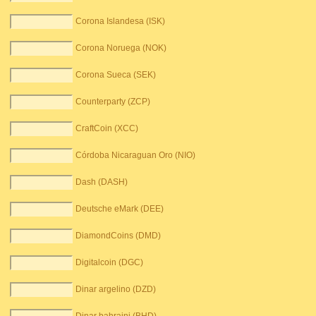
Corona Islandesa (ISK)
Corona Noruega (NOK)
Corona Sueca (SEK)
Counterparty (ZCP)
CraftCoin (XCC)
Córdoba Nicaraguan Oro (NIO)
Dash (DASH)
Deutsche eMark (DEE)
DiamondCoins (DMD)
Digitalcoin (DGC)
Dinar argelino (DZD)