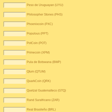
Peso de Uruguayan (UYU)
Philosopher Stones (PHS)
Phoenixcoin (PXC)
Populous (PPT)
PotCoin (POT)
Primecoin (XPM)
Pula de Botswana (BWP)
Qtum (QTUM)
QuarkCoin (QRK)
Quetzal Guatemalteco (GTQ)
Rand Surafricano (ZAR)
Real Brasileño (BRL)