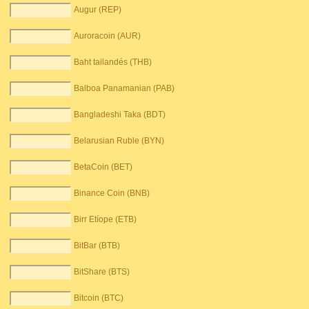
Augur (REP)
Auroracoin (AUR)
Baht tailandés (THB)
Balboa Panamanian (PAB)
Bangladeshi Taka (BDT)
Belarusian Ruble (BYN)
BetaCoin (BET)
Binance Coin (BNB)
Birr Etíope (ETB)
BitBar (BTB)
BitShare (BTS)
Bitcoin (BTC)