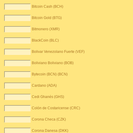
Bitcoin Cash (BCH)
Bitcoin Gold (BTG)
Bitmonero (XMR)
BlackCoin (BLC)
Bolivar Venezolano Fuerte (VEF)
Boliviano Boliviano (BOB)
Bytecoin (BCN) (BCN)
Cardano (ADA)
Cedi Ghanés (GHS)
Colón de Costaricense (CRC)
Corona Checa (CZK)
Corona Danesa (DKK)