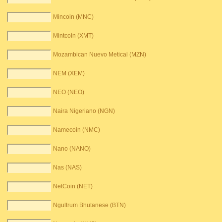
Mincoin (MNC)
Mintcoin (XMT)
Mozambican Nuevo Metical (MZN)
NEM (XEM)
NEO (NEO)
Naira Nigeriano (NGN)
Namecoin (NMC)
Nano (NANO)
Nas (NAS)
NetCoin (NET)
Ngultrum Bhutanese (BTN)