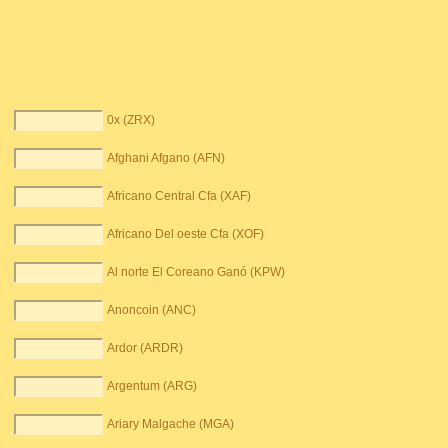
0x (ZRX)
Afghani Afgano (AFN)
Africano Central Cfa (XAF)
Africano Del oeste Cfa (XOF)
Al norte El Coreano Ganó (KPW)
Anoncoin (ANC)
Ardor (ARDR)
Argentum (ARG)
Ariary Malgache (MGA)