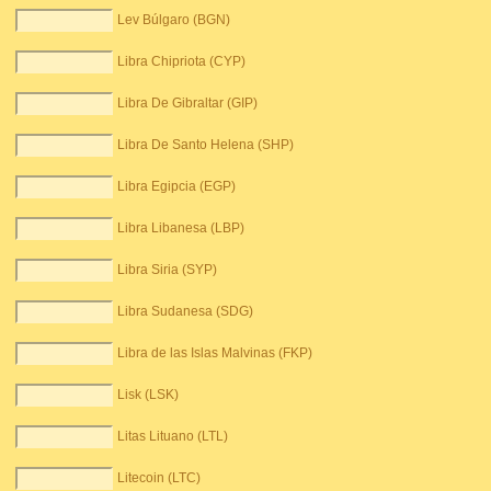
Lev Búlgaro (BGN)
Libra Chipriota (CYP)
Libra De Gibraltar (GIP)
Libra De Santo Helena (SHP)
Libra Egipcia (EGP)
Libra Libanesa (LBP)
Libra Siria (SYP)
Libra Sudanesa (SDG)
Libra de las Islas Malvinas (FKP)
Lisk (LSK)
Litas Lituano (LTL)
Litecoin (LTC)