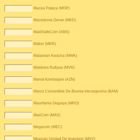
Macau Pataca (MOP)
Macedonia Denar (MKD)
MaidSafeCoin (XMS)
Maker (MKR)
Malawian Kwacha (MWK)
Maldives Rufiyaa (MVR)
Manat Azerbaijani (AZN)
Marco Convertible De Bosnia-Herzegovina (BAM)
Mauritania Ouguiya (MRO)
MaxCoin (MAX)
Megacoin (MEC)
Mexican Unidad De Inversion (MXV)