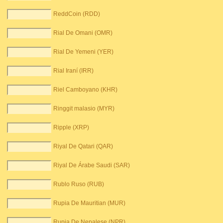
ReddCoin (RDD)
Rial De Omani (OMR)
Rial De Yemeni (YER)
Rial Iraní (IRR)
Riel Camboyano (KHR)
Ringgit malasio (MYR)
Ripple (XRP)
Riyal De Qatari (QAR)
Riyal De Árabe Saudi (SAR)
Rublo Ruso (RUB)
Rupia De Mauritian (MUR)
Rupia De Nepalese (NPR)