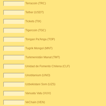
Terracoin (TRC)
Tether (USDT)
Tickets (TIX)
Tigercoin (TGC)
Tongan Pa'Anga (TOP)
Tugrik Mongol (MNT)
Turkmenistán Manat (TMT)
Unidad de Fomento Chilena (CLF)
Unobtanium (UNO)
Uzbekistani Som (UZS)
Vanuatu Vatu (VUV)
VeChain (VEN)