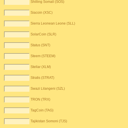
Shilling Somalí (SOS)
Siacoin (XSC)
Sierra Leonean Leone (SLL)
SolarCoin (SLR)
Status (SNT)
Steem (STEEM)
Stellar (XLM)
Stratis (STRAT)
Swazi Lilangeni (SZL)
TRON (TRX)
TagCoin (TAG)
Tajikistan Somoni (TJS)