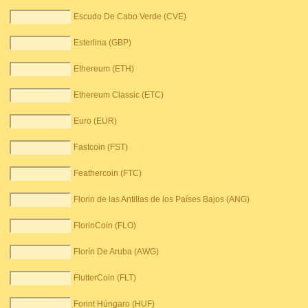
Escudo De Cabo Verde (CVE)
Esterlina (GBP)
Ethereum (ETH)
Ethereum Classic (ETC)
Euro (EUR)
Fastcoin (FST)
Feathercoin (FTC)
Florin de las Antillas de los Países Bajos (ANG)
FlorinCoin (FLO)
Florín De Aruba (AWG)
FlutterCoin (FLT)
Forint Húngaro (HUF)