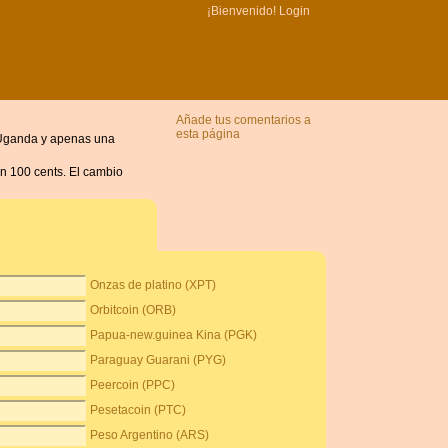
¡Bienvenido!
Login
Añade tus comentarios a
esta página
De Uganda y apenas una
en 100 cents. El cambio
Onzas de platino (XPT)
Orbitcoin (ORB)
Papua-new.guinea Kina (PGK)
Paraguay Guarani (PYG)
Peercoin (PPC)
Pesetacoin (PTC)
Peso Argentino (ARS)