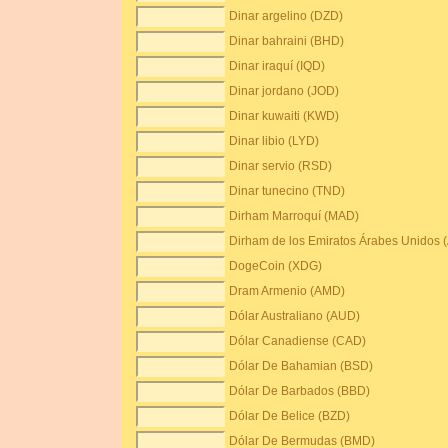
Dinar argelino (DZD)
Dinar bahraini (BHD)
Dinar iraquí (IQD)
Dinar jordano (JOD)
Dinar kuwaiti (KWD)
Dinar libio (LYD)
Dinar servio (RSD)
Dinar tunecino (TND)
Dirham Marroquí (MAD)
Dirham de los Emiratos Árabes Unidos 
DogeCoin (XDG)
Dram Armenio (AMD)
Dólar Australiano (AUD)
Dólar Canadiense (CAD)
Dólar De Bahamian (BSD)
Dólar De Barbados (BBD)
Dólar De Belice (BZD)
Dólar De Bermudas (BMD)