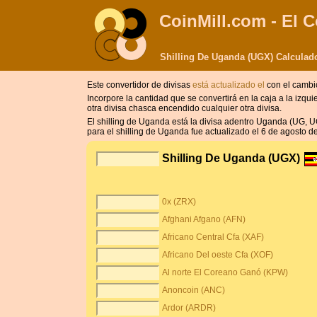
CoinMill.com - El C
Shilling De Uganda (UGX) Calculad
Este convertidor de divisas
está actualizado el
con el cambi
Incorpore la cantidad que se convertirá en la caja a la izqu
otra divisa chasca encendido cualquier otra divisa.
El shilling de Uganda está la divisa adentro Uganda (UG, U
para el shilling de Uganda fue actualizado el 6 de agosto d
Shilling De Uganda (UGX)
0x (ZRX)
Afghani Afgano (AFN)
Africano Central Cfa (XAF)
Africano Del oeste Cfa (XOF)
Al norte El Coreano Ganó (KPW)
Anoncoin (ANC)
Ardor (ARDR)