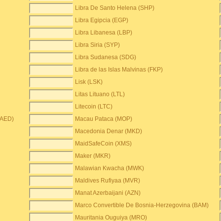
Libra De Santo Helena (SHP)
Libra Egipcia (EGP)
Libra Libanesa (LBP)
Libra Siria (SYP)
Libra Sudanesa (SDG)
Libra de las Islas Malvinas (FKP)
Lisk (LSK)
Litas Lituano (LTL)
Litecoin (LTC)
(AED)
Macau Pataca (MOP)
Macedonia Denar (MKD)
MaidSafeCoin (XMS)
Maker (MKR)
Malawian Kwacha (MWK)
Maldives Rufiyaa (MVR)
Manat Azerbaijani (AZN)
Marco Convertible De Bosnia-Herzegovina (BAM)
Mauritania Ouguiya (MRO)