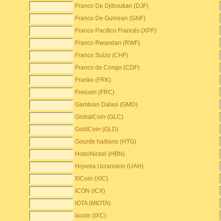
Franco De Djiboutian (DJF)
Franco De Guinean (GNF)
Franco Pacífico Francés (XPF)
Franco Rwandan (RWF)
Franco Suizo (CHF)
Franco de Congo (CDF)
Franko (FRK)
Freicoin (FRC)
Gambian Dalasi (GMD)
GlobalCoin (GLC)
GoldCoin (GLD)
Gourde haitiano (HTG)
HoboNickel (HBN)
Hryvnia Ucraniano (UAH)
I0Coin (XIC)
ICON (ICX)
IOTA (MIOTA)
Ixcoin (IXC)