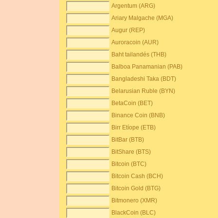
Argentum (ARG)
Ariary Malgache (MGA)
Augur (REP)
Auroracoin (AUR)
Baht tailandés (THB)
Balboa Panamanian (PAB)
Bangladeshi Taka (BDT)
Belarusian Ruble (BYN)
BetaCoin (BET)
Binance Coin (BNB)
Birr Etíope (ETB)
BitBar (BTB)
BitShare (BTS)
Bitcoin (BTC)
Bitcoin Cash (BCH)
Bitcoin Gold (BTG)
Bitmonero (XMR)
BlackCoin (BLC)