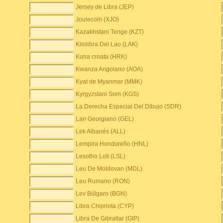
Jersey de Libra (JEP)
Joulecoin (XJO)
Kazakhstani Tenge (KZT)
Kilolibra Del Lao (LAK)
Kuna croata (HRK)
Kwanza Angolano (AOA)
Kyat de Myanmar (MMK)
Kyrgyzstani Som (KGS)
La Derecha Especial Del Dibujo (SDR)
Lari Georgiano (GEL)
Lek Albanés (ALL)
Lempira Hondureño (HNL)
Lesotho Loti (LSL)
Leu De Moldovan (MDL)
Leu Rumano (RON)
Lev Búlgaro (BGN)
Libra Chipriota (CYP)
Libra De Gibraltar (GIP)