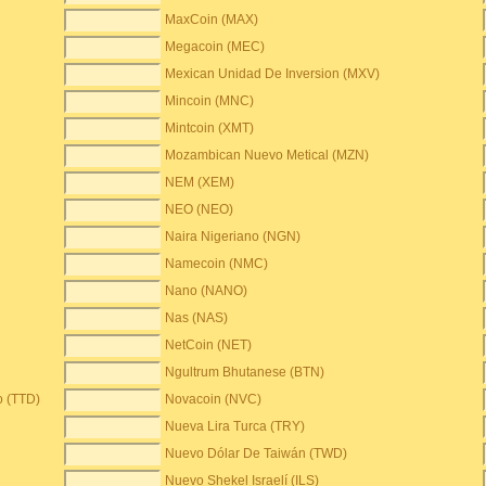
MaxCoin (MAX)
Megacoin (MEC)
Mexican Unidad De Inversion (MXV)
Mincoin (MNC)
Mintcoin (XMT)
Mozambican Nuevo Metical (MZN)
NEM (XEM)
NEO (NEO)
Naira Nigeriano (NGN)
Namecoin (NMC)
Nano (NANO)
Nas (NAS)
NetCoin (NET)
Ngultrum Bhutanese (BTN)
o (TTD)
Novacoin (NVC)
Nueva Lira Turca (TRY)
Nuevo Dólar De Taiwán (TWD)
Nuevo Shekel Israelí (ILS)