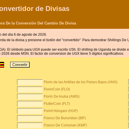
onvertidor de Divisas
ora De la Conversión Del Cambio De Divisa
o del dia 6 de agosto de 2026.
ierda de la divisa y presione el botón del "convertido". Para demostrar Shillings 
GA). El símbolo para UGX puede ser escrito USh. El shilling de Uganda se divide 
e 2026 desde MSN. El factor de conversion de UGX tiene 5 dígitos significativos.
Florin de las Antillas de los Países Bajos (ANG)
FlorinCoin (FLO)
Florín De Aruba (AWG)
FlutterCoin (FLT)
Forint Húngaro (HUF)
Franco De Burundian (BIF)
Franco De Comorian (KMF)