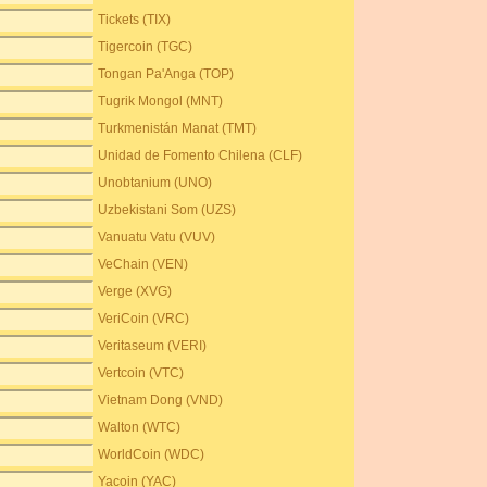
Tickets (TIX)
Tigercoin (TGC)
Tongan Pa'Anga (TOP)
Tugrik Mongol (MNT)
Turkmenistán Manat (TMT)
Unidad de Fomento Chilena (CLF)
Unobtanium (UNO)
Uzbekistani Som (UZS)
Vanuatu Vatu (VUV)
VeChain (VEN)
Verge (XVG)
VeriCoin (VRC)
Veritaseum (VERI)
Vertcoin (VTC)
Vietnam Dong (VND)
Walton (WTC)
WorldCoin (WDC)
Yacoin (YAC)