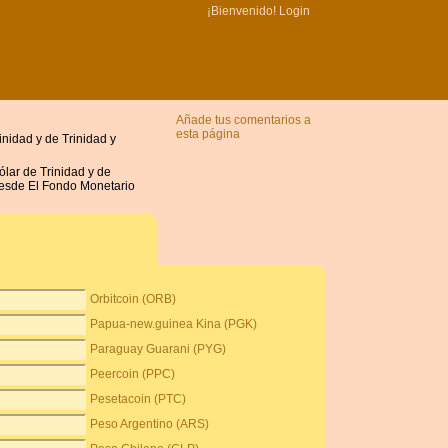
¡Bienvenido!
Login
Añade tus comentarios a
esta página
inidad y de Trinidad y
ólar de Trinidad y de
 desde El Fondo Monetario
Orbitcoin (ORB)
Papua-new.guinea Kina (PGK)
Paraguay Guarani (PYG)
Peercoin (PPC)
Pesetacoin (PTC)
Peso Argentino (ARS)