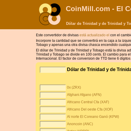
CoinMill.com - El C
Dólar de Trinidad y de Trinidad y 
Este convertidor de divisas
está actualizado el
con el cambi
Incorpore la cantidad que se convertirá en la caja a la izqui
Tobago y apenas una otra divisa chasca encendido cualquier
El dólar de Trinidad y de Trinidad y Tobago está la divisa a
Trinidad y Tobago se divide en 100 cents. El cambio para e
Internacional. El factor de conversion de TTD tiene 6 dígitos 
Dólar de Trinidad y de Trini
0x (ZRX)
Afghani Afgano (AFN)
Africano Central Cfa (XAF)
Africano Del oeste Cfa (XOF)
Al norte El Coreano Ganó (KPW)
Anoncoin (ANC)