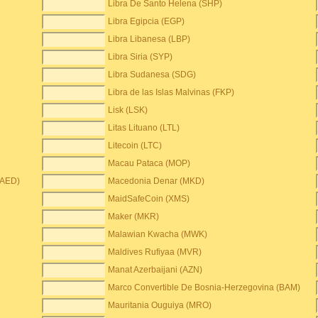
Libra De Santo Helena (SHP)
Libra Egipcia (EGP)
Libra Libanesa (LBP)
Libra Siria (SYP)
Libra Sudanesa (SDG)
Libra de las Islas Malvinas (FKP)
Lisk (LSK)
Litas Lituano (LTL)
Litecoin (LTC)
Macau Pataca (MOP)
(AED)
Macedonia Denar (MKD)
MaidSafeCoin (XMS)
Maker (MKR)
Malawian Kwacha (MWK)
Maldives Rufiyaa (MVR)
Manat Azerbaijani (AZN)
Marco Convertible De Bosnia-Herzegovina (BAM)
Mauritania Ouguiya (MRO)