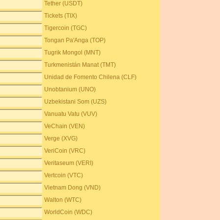
Tether (USDT)
Tickets (TIX)
Tigercoin (TGC)
Tongan Pa'Anga (TOP)
Tugrik Mongol (MNT)
Turkmenistán Manat (TMT)
Unidad de Fomento Chilena (CLF)
Unobtanium (UNO)
Uzbekistani Som (UZS)
Vanuatu Vatu (VUV)
VeChain (VEN)
Verge (XVG)
VeriCoin (VRC)
Veritaseum (VERI)
Vertcoin (VTC)
Vietnam Dong (VND)
Walton (WTC)
WorldCoin (WDC)