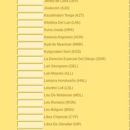
Jersey de Libra (JEP)
Joulecoin (XJO)
Kazakhstani Tenge (KZT)
Kilolibra Del Lao (LAK)
Kuna croata (HRK)
Kwanza Angolano (AOA)
Kyat de Myanmar (MMK)
Kyrgyzstani Som (KGS)
La Derecha Especial Del Dibujo (SDR)
Lari Georgiano (GEL)
Lek Albanés (ALL)
Lempira Hondureño (HNL)
Lesotho Loti (LSL)
Leu De Moldovan (MDL)
Leu Rumano (RON)
Lev Búlgaro (BGN)
Libra Chipriota (CYP)
Libra De Gibraltar (GIP)