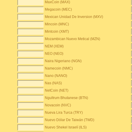
MaxCoin (MAX)
Megacoin (MEC)
Mexican Unidad De Inversion (MXV)
Mincoin (MNC)
Mintcoin (XMT)
Mozambican Nuevo Metical (MZN)
NEM (XEM)
NEO (NEO)
Naira Nigeriano (NGN)
Namecoin (NMC)
Nano (NANO)
Nas (NAS)
NetCoin (NET)
Ngultrum Bhutanese (BTN)
Novacoin (NVC)
Nueva Lira Turca (TRY)
Nuevo Dólar De Taiwán (TWD)
Nuevo Shekel Israelí (ILS)