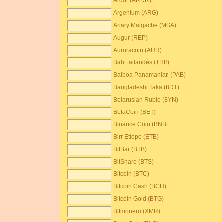
Ardor (ARDR)
Argentum (ARG)
Ariary Malgache (MGA)
Augur (REP)
Auroracoin (AUR)
Baht tailandés (THB)
Balboa Panamanian (PAB)
Bangladeshi Taka (BDT)
Belarusian Ruble (BYN)
BetaCoin (BET)
Binance Coin (BNB)
Birr Etíope (ETB)
BitBar (BTB)
BitShare (BTS)
Bitcoin (BTC)
Bitcoin Cash (BCH)
Bitcoin Gold (BTG)
Bitmonero (XMR)