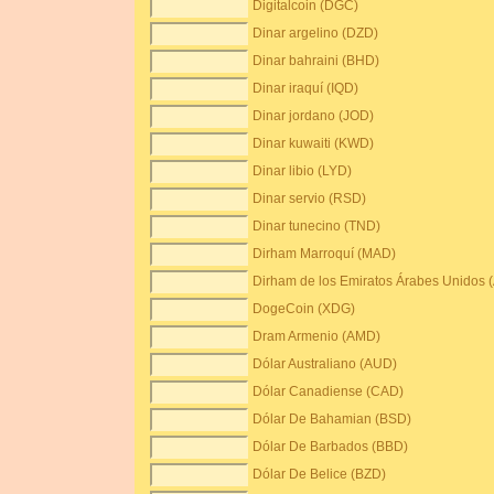
Digitalcoin (DGC)
Dinar argelino (DZD)
Dinar bahraini (BHD)
Dinar iraquí (IQD)
Dinar jordano (JOD)
Dinar kuwaiti (KWD)
Dinar libio (LYD)
Dinar servio (RSD)
Dinar tunecino (TND)
Dirham Marroquí (MAD)
Dirham de los Emiratos Árabes Unidos 
DogeCoin (XDG)
Dram Armenio (AMD)
Dólar Australiano (AUD)
Dólar Canadiense (CAD)
Dólar De Bahamian (BSD)
Dólar De Barbados (BBD)
Dólar De Belice (BZD)