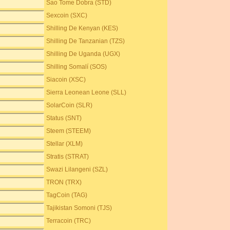
Sao Tome Dobra (STD)
Sexcoin (SXC)
Shilling De Kenyan (KES)
Shilling De Tanzanian (TZS)
Shilling De Uganda (UGX)
Shilling Somalí (SOS)
Siacoin (XSC)
Sierra Leonean Leone (SLL)
SolarCoin (SLR)
Status (SNT)
Steem (STEEM)
Stellar (XLM)
Stratis (STRAT)
Swazi Lilangeni (SZL)
TRON (TRX)
TagCoin (TAG)
Tajikistan Somoni (TJS)
Terracoin (TRC)