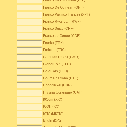
Franco De Djiboutian (DJF)
Franco De Guinean (GNF)
Franco Pacífico Francés (XPF)
Franco Rwandan (RWF)
Franco Suizo (CHF)
Franco de Congo (CDF)
Franko (FRK)
Freicoin (FRC)
Gambian Dalasi (GMD)
GlobalCoin (GLC)
GoldCoin (GLD)
Gourde haitiano (HTG)
HoboNickel (HBN)
Hryvnia Ucraniano (UAH)
I0Coin (XIC)
ICON (ICX)
IOTA (MIOTA)
Ixcoin (IXC)