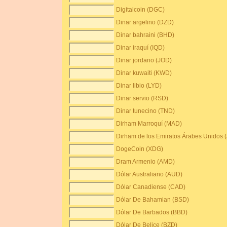
Digitalcoin (DGC)
Dinar argelino (DZD)
Dinar bahraini (BHD)
Dinar iraquí (IQD)
Dinar jordano (JOD)
Dinar kuwaiti (KWD)
Dinar libio (LYD)
Dinar servio (RSD)
Dinar tunecino (TND)
Dirham Marroquí (MAD)
Dirham de los Emiratos Árabes Unidos 
DogeCoin (XDG)
Dram Armenio (AMD)
Dólar Australiano (AUD)
Dólar Canadiense (CAD)
Dólar De Bahamian (BSD)
Dólar De Barbados (BBD)
Dólar De Belice (BZD)