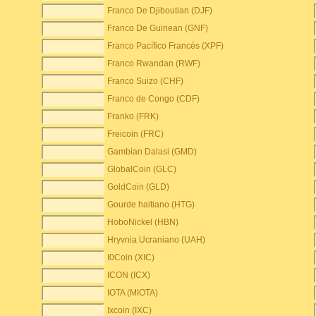
Franco De Djiboutian (DJF)
Franco De Guinean (GNF)
Franco Pacífico Francés (XPF)
Franco Rwandan (RWF)
Franco Suizo (CHF)
Franco de Congo (CDF)
Franko (FRK)
Freicoin (FRC)
Gambian Dalasi (GMD)
GlobalCoin (GLC)
GoldCoin (GLD)
Gourde haitiano (HTG)
HoboNickel (HBN)
Hryvnia Ucraniano (UAH)
I0Coin (XIC)
ICON (ICX)
IOTA (MIOTA)
Ixcoin (IXC)