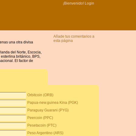
¡Bienvenido!
Login
Añade tus comentarios a
esta página
penas una otra divisa
rlanda del Norte, Escocia,
esterlina británico, BPS,
acional. El factor de
Orbitcoin (ORB)
Papua-new.guinea Kina (PGK)
Paraguay Guarani (PYG)
Peercoin (PPC)
Pesetacoin (PTC)
Peso Argentino (ARS)