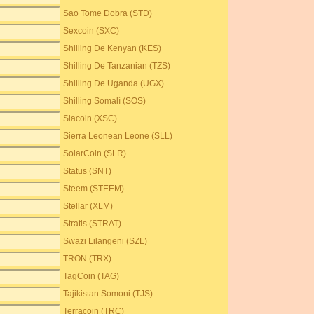
Sao Tome Dobra (STD)
Sexcoin (SXC)
Shilling De Kenyan (KES)
Shilling De Tanzanian (TZS)
Shilling De Uganda (UGX)
Shilling Somalí (SOS)
Siacoin (XSC)
Sierra Leonean Leone (SLL)
SolarCoin (SLR)
Status (SNT)
Steem (STEEM)
Stellar (XLM)
Stratis (STRAT)
Swazi Lilangeni (SZL)
TRON (TRX)
TagCoin (TAG)
Tajikistan Somoni (TJS)
Terracoin (TRC)