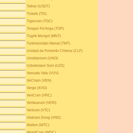
Tether (USDT)
Tickets (TIX)
Tigercoin (TGC)
Tongan Pa'Anga (TOP)
Tugrik Mongol (MNT)
Turkmenistán Manat (TMT)
Unidad de Fomento Chilena (CLF)
Unobtanium (UNO)
Uzbekistani Som (UZS)
Vanuatu Vatu (VUV)
VeChain (VEN)
Verge (XVG)
VeriCoin (VRC)
Veritaseum (VERI)
Vertcoin (VTC)
Vietnam Dong (VND)
Walton (WTC)
WorldCoin (WDC)