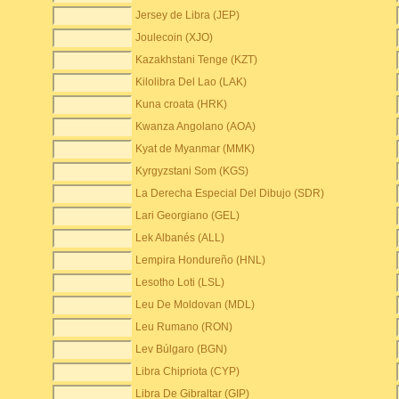
Jersey de Libra (JEP)
Joulecoin (XJO)
Kazakhstani Tenge (KZT)
Kilolibra Del Lao (LAK)
Kuna croata (HRK)
Kwanza Angolano (AOA)
Kyat de Myanmar (MMK)
Kyrgyzstani Som (KGS)
La Derecha Especial Del Dibujo (SDR)
Lari Georgiano (GEL)
Lek Albanés (ALL)
Lempira Hondureño (HNL)
Lesotho Loti (LSL)
Leu De Moldovan (MDL)
Leu Rumano (RON)
Lev Búlgaro (BGN)
Libra Chipriota (CYP)
Libra De Gibraltar (GIP)