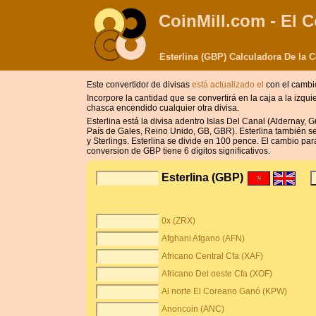
CoinMill.com - El C
Esterlina (GBP) Calculadora De la 
Este convertidor de divisas
está actualizado el
con el cambi
Incorpore la cantidad que se convertirá en la caja a la izqui
chasca encendido cualquier otra divisa.
Esterlina está la divisa adentro Islas Del Canal (Aldernay, G
País de Gales, Reino Unido, GB, GBR). Esterlina también se c
y Sterlings. Esterlina se divide en 100 pence. El cambio par
conversion de GBP tiene 6 dígitos significativos.
Esterlina (GBP)
0x (ZRX)
Afghani Afgano (AFN)
Africano Central Cfa (XAF)
Africano Del oeste Cfa (XOF)
Al norte El Coreano Ganó (KPW)
Anoncoin (ANC)