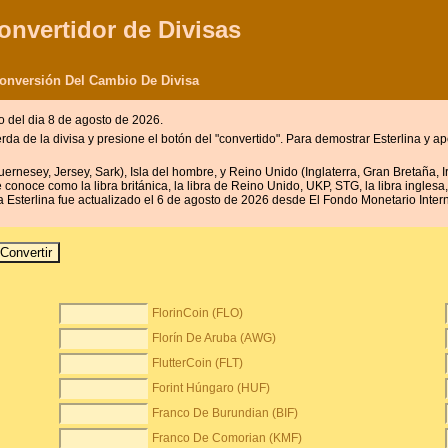
onvertidor de Divisas
Conversión Del Cambio De Divisa
o del dia 8 de agosto de 2026.
erda de la divisa y presione el botón del "convertido". Para demostrar Esterlina y a
uernesey, Jersey, Sark), Isla del hombre, y Reino Unido (Inglaterra, Gran Bretaña, I
onoce como la libra británica, la libra de Reino Unido, UKP, STG, la libra inglesa, 
a Esterlina fue actualizado el 6 de agosto de 2026 desde El Fondo Monetario Intern
FlorinCoin (FLO)
Florín De Aruba (AWG)
FlutterCoin (FLT)
Forint Húngaro (HUF)
Franco De Burundian (BIF)
Franco De Comorian (KMF)