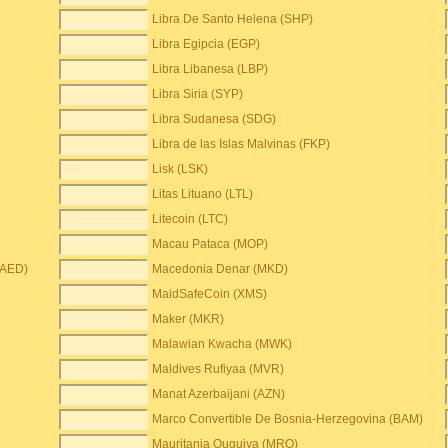
Libra De Santo Helena (SHP)
Libra Egipcia (EGP)
Libra Libanesa (LBP)
Libra Siria (SYP)
Libra Sudanesa (SDG)
Libra de las Islas Malvinas (FKP)
Lisk (LSK)
Litas Lituano (LTL)
Litecoin (LTC)
Macau Pataca (MOP)
(AED)
Macedonia Denar (MKD)
MaidSafeCoin (XMS)
Maker (MKR)
Malawian Kwacha (MWK)
Maldives Rufiyaa (MVR)
Manat Azerbaijani (AZN)
Marco Convertible De Bosnia-Herzegovina (BAM)
Mauritania Ouguiya (MRO)