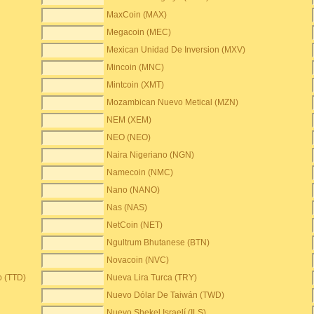
MaxCoin (MAX)
Megacoin (MEC)
Mexican Unidad De Inversion (MXV)
Mincoin (MNC)
Mintcoin (XMT)
Mozambican Nuevo Metical (MZN)
NEM (XEM)
NEO (NEO)
Naira Nigeriano (NGN)
Namecoin (NMC)
Nano (NANO)
Nas (NAS)
NetCoin (NET)
Ngultrum Bhutanese (BTN)
Novacoin (NVC)
o (TTD)
Nueva Lira Turca (TRY)
Nuevo Dólar De Taiwán (TWD)
Nuevo Shekel Israelí (ILS)