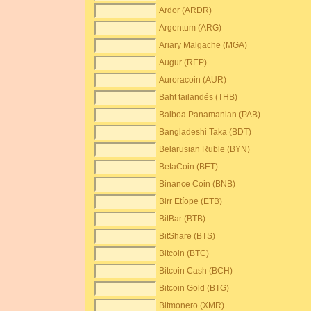
Ardor (ARDR)
Argentum (ARG)
Ariary Malgache (MGA)
Augur (REP)
Auroracoin (AUR)
Baht tailandés (THB)
Balboa Panamanian (PAB)
Bangladeshi Taka (BDT)
Belarusian Ruble (BYN)
BetaCoin (BET)
Binance Coin (BNB)
Birr Etíope (ETB)
BitBar (BTB)
BitShare (BTS)
Bitcoin (BTC)
Bitcoin Cash (BCH)
Bitcoin Gold (BTG)
Bitmonero (XMR)