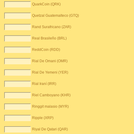
QuarkCoin (QRK)
Quetzal Guatemalteco (GTQ)
Rand Surafricano (ZAR)
Real Brasileño (BRL)
ReddCoin (RDD)
Rial De Omani (OMR)
Rial De Yemeni (YER)
Rial Iraní (IRR)
Riel Camboyano (KHR)
Ringgit malasio (MYR)
Ripple (XRP)
Riyal De Qatari (QAR)