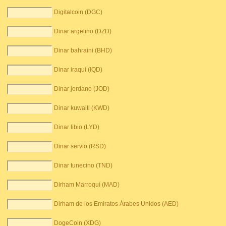
Digitalcoin (DGC)
Dinar argelino (DZD)
Dinar bahraini (BHD)
Dinar iraquí (IQD)
Dinar jordano (JOD)
Dinar kuwaiti (KWD)
Dinar libio (LYD)
Dinar servio (RSD)
Dinar tunecino (TND)
Dirham Marroquí (MAD)
Dirham de los Emiratos Árabes Unidos (AED)
DogeCoin (XDG)