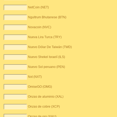
NetCoin (NET)
Ngultrum Bhutanese (BTN)
Novacoin (NVC)
Nueva Lira Turca (TRY)
Nuevo Dólar De Taiwán (TWD)
Nuevo Shekel Israelí (ILS)
Nuevo Sol peruano (PEN)
Nxt (NXT)
OmiseGO (OMG)
Onzas de aluminio (XAL)
Onzas de cobre (XCP)
Onzas de oro (XAU)