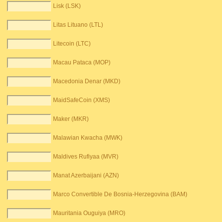
Lisk (LSK)
Litas Lituano (LTL)
Litecoin (LTC)
Macau Pataca (MOP)
Macedonia Denar (MKD)
MaidSafeCoin (XMS)
Maker (MKR)
Malawian Kwacha (MWK)
Maldives Rufiyaa (MVR)
Manat Azerbaijani (AZN)
Marco Convertible De Bosnia-Herzegovina (BAM)
Mauritania Ouguiya (MRO)