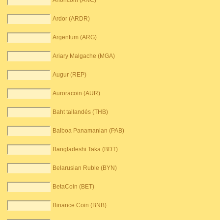
Anoncoin (ANC)
Ardor (ARDR)
Argentum (ARG)
Ariary Malgache (MGA)
Augur (REP)
Auroracoin (AUR)
Baht tailandés (THB)
Balboa Panamanian (PAB)
Bangladeshi Taka (BDT)
Belarusian Ruble (BYN)
BetaCoin (BET)
Binance Coin (BNB)