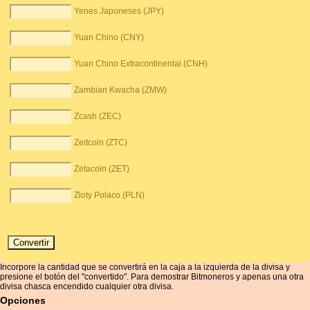
Yenes Japoneses (JPY)
Yuan Chino (CNY)
Yuan Chino Extracontinental (CNH)
Zambian Kwacha (ZMW)
Zcash (ZEC)
Zeitcoin (ZTC)
Zetacoin (ZET)
Zloty Polaco (PLN)
Incorpore la cantidad que se convertirá en la caja a la izquierda de la divisa y
presione el botón del "convertido". Para demostrar Bitmoneros y apenas una otra
divisa chasca encendido cualquier otra divisa.
Opciones