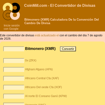
CoinMill.com - El Convertidor de Divisas
Bitmonero (XMR) Calculadora De la Conversión Del
Cambio De Divisa
Inicie sesión
con Google
Este convertidor de divisas
está actualizado el
con el cambio del dia 7 de agosto
de 2026.
Bitmonero (XMR)
0x (ZRX)
Afghani Afgano (AFN)
Africano Central Cfa (XAF)
Africano Del oeste Cfa (XOF)
Al norte El Coreano Ganó (KPW)