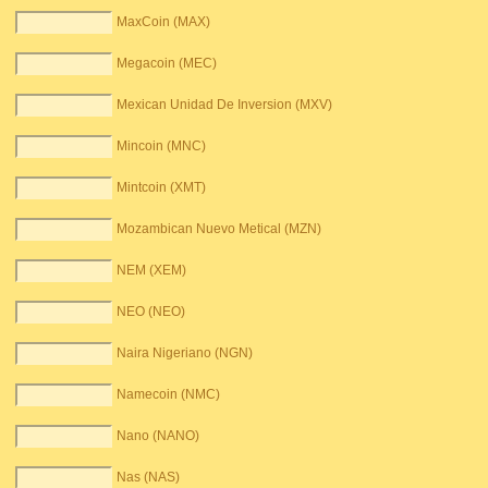
MaxCoin (MAX)
Megacoin (MEC)
Mexican Unidad De Inversion (MXV)
Mincoin (MNC)
Mintcoin (XMT)
Mozambican Nuevo Metical (MZN)
NEM (XEM)
NEO (NEO)
Naira Nigeriano (NGN)
Namecoin (NMC)
Nano (NANO)
Nas (NAS)