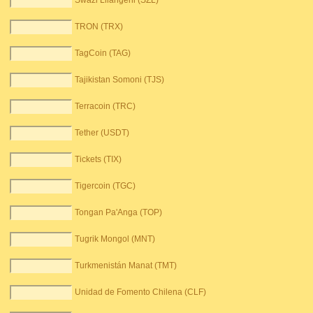
Swazi Lilangeni (SZL)
TRON (TRX)
TagCoin (TAG)
Tajikistan Somoni (TJS)
Terracoin (TRC)
Tether (USDT)
Tickets (TIX)
Tigercoin (TGC)
Tongan Pa'Anga (TOP)
Tugrik Mongol (MNT)
Turkmenistán Manat (TMT)
Unidad de Fomento Chilena (CLF)