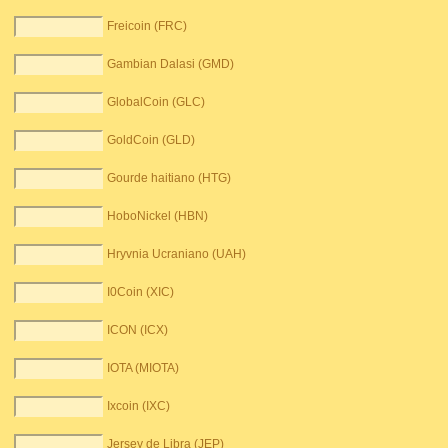
Freicoin (FRC)
Gambian Dalasi (GMD)
GlobalCoin (GLC)
GoldCoin (GLD)
Gourde haitiano (HTG)
HoboNickel (HBN)
Hryvnia Ucraniano (UAH)
I0Coin (XIC)
ICON (ICX)
IOTA (MIOTA)
Ixcoin (IXC)
Jersey de Libra (JEP)