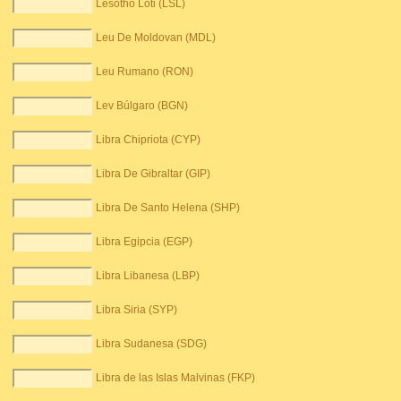
Lesotho Loti (LSL)
Leu De Moldovan (MDL)
Leu Rumano (RON)
Lev Búlgaro (BGN)
Libra Chipriota (CYP)
Libra De Gibraltar (GIP)
Libra De Santo Helena (SHP)
Libra Egipcia (EGP)
Libra Libanesa (LBP)
Libra Siria (SYP)
Libra Sudanesa (SDG)
Libra de las Islas Malvinas (FKP)