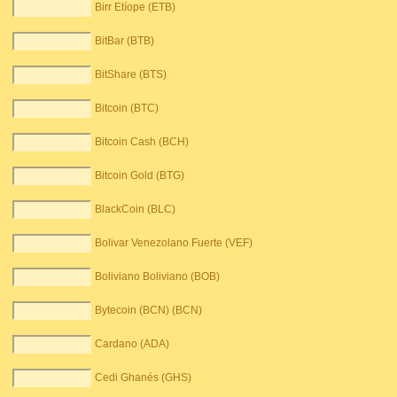
Birr Etíope (ETB)
BitBar (BTB)
BitShare (BTS)
Bitcoin (BTC)
Bitcoin Cash (BCH)
Bitcoin Gold (BTG)
BlackCoin (BLC)
Bolivar Venezolano Fuerte (VEF)
Boliviano Boliviano (BOB)
Bytecoin (BCN) (BCN)
Cardano (ADA)
Cedi Ghanés (GHS)