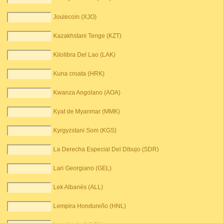
Joulecoin (XJO)
Kazakhstani Tenge (KZT)
Kilolibra Del Lao (LAK)
Kuna croata (HRK)
Kwanza Angolano (AOA)
Kyat de Myanmar (MMK)
Kyrgyzstani Som (KGS)
La Derecha Especial Del Dibujo (SDR)
Lari Georgiano (GEL)
Lek Albanés (ALL)
Lempira Hondureño (HNL)