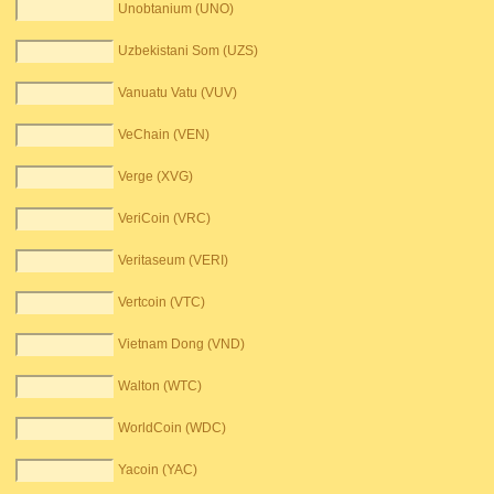
Unobtanium (UNO)
Uzbekistani Som (UZS)
Vanuatu Vatu (VUV)
VeChain (VEN)
Verge (XVG)
VeriCoin (VRC)
Veritaseum (VERI)
Vertcoin (VTC)
Vietnam Dong (VND)
Walton (WTC)
WorldCoin (WDC)
Yacoin (YAC)