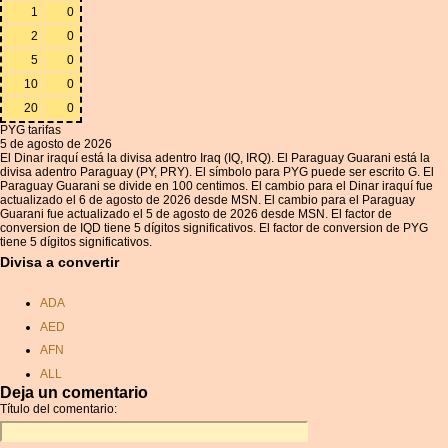
1
0
2
0
5
0
10
0
20
0
PYG tarifas
5 de agosto de 2026
El Dinar iraquí está la divisa adentro Iraq (IQ, IRQ). El Paraguay Guarani está la
divisa adentro Paraguay (PY, PRY). El símbolo para PYG puede ser escrito G. El
Paraguay Guarani se divide en 100 centimos. El cambio para el Dinar iraquí fue
actualizado el 6 de agosto de 2026 desde MSN. El cambio para el Paraguay
Guarani fue actualizado el 5 de agosto de 2026 desde MSN. El factor de
conversion de IQD tiene 5 dígitos significativos. El factor de conversion de PYG
tiene 5 dígitos significativos.
Divisa a convertir
ADA
AED
AFN
ALL
Deja un comentario
AMD
Título del comentario:
ANC
ANG