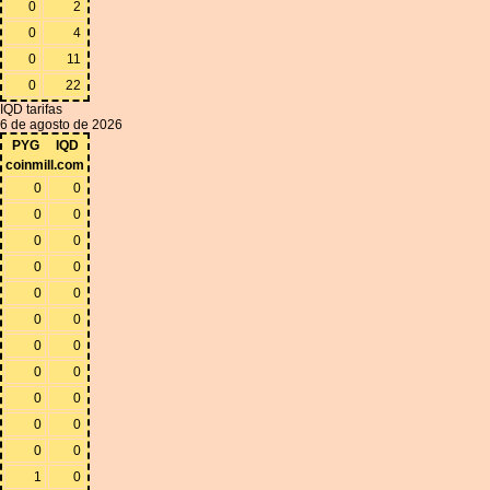
0
2
0
4
0
11
0
22
IQD tarifas
6 de agosto de 2026
PYG
IQD
coinmill.com
0
0
0
0
0
0
0
0
0
0
0
0
0
0
0
0
0
0
0
0
0
0
1
0