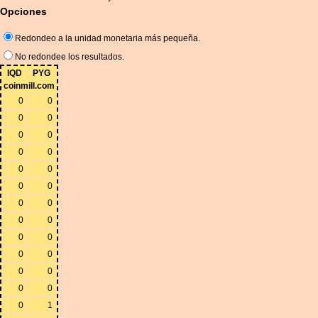
Opciones
Redondeo a la unidad monetaria más pequeña.
No redondee los resultados.
IQD
PYG
coinmill.com
0
0
0
0
0
0
0
0
0
0
0
0
0
0
0
0
0
0
0
0
0
0
0
0
0
1