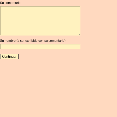
Su comentario:
AOA
ARDR
ARG
ARS
AUD
AUR
Su nombre (a ser exhibido con su comentario):
AWG
AZN
BAM
BBD
BCH
BCN
BDT
BET
BGN
BHD
BIF
BLC
BMD