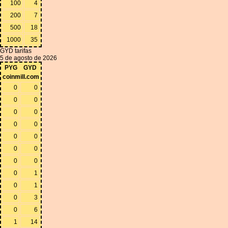
100
4
200
7
500
18
1000
35
GYD tarifas
5 de agosto de 2026
PYG
GYD
coinmill.com
0
0
0
0
0
0
0
0
0
0
0
0
0
0
0
1
0
1
0
3
0
6
1
14