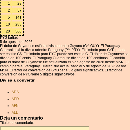
1
28
2
57
5
141
10
283
20
566
PYG tarifas
5 de agosto de 2026
El dólar de Guyanese está la divisa adentro Guyana (GY, GUY). El Paraguay
Guarani está la divisa adentro Paraguay (PY, PRY). El símbolo para GYD puede
ser escrito G$. El símbolo para PYG puede ser escrito G. El dólar de Guyanese se
divide en 100 cents. El Paraguay Guarani se divide en 100 centimos. El cambio
para el dólar de Guyanese fue actualizado el 5 de agosto de 2026 desde MSN. El
cambio para el Paraguay Guarani fue actualizado el 5 de agosto de 2026 desde
MSN. El factor de conversion de GYD tiene 5 dígitos significativos. El factor de
conversion de PYG tiene 5 dígitos significativos.
Divisa a convertir
ADA
AED
AFN
ALL
Deja un comentario
AMD
Título del comentario:
ANC