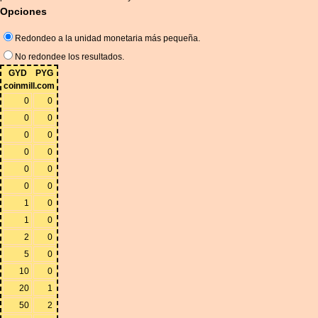
Opciones
Redondeo a la unidad monetaria más pequeña.
No redondee los resultados.
GYD
PYG
coinmill.com
0
0
0
0
0
0
0
0
0
0
0
0
1
0
1
0
2
0
5
0
10
0
20
1
50
2