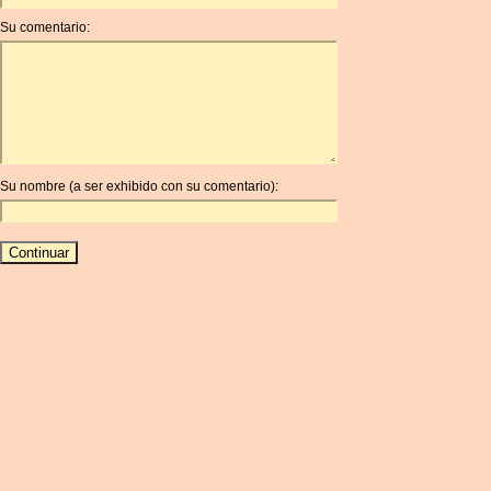
ANG
Su comentario:
AOA
ARDR
ARG
ARS
AUD
AUR
Su nombre (a ser exhibido con su comentario):
AWG
AZN
BAM
BBD
BCH
BCN
BDT
BET
BGN
BHD
BIF
BLC